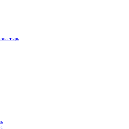
монастырь
нь
на