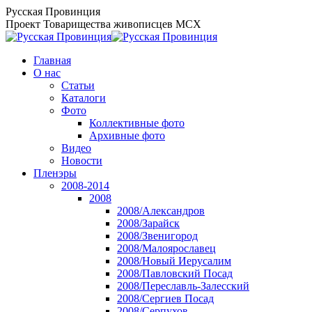
Перейти
Русская Провинция
к
Проект Товарищества живописцев МСХ
содержанию
Главная
О нас
Статьи
Каталоги
Фото
Коллективные фото
Архивные фото
Видео
Новости
Пленэры
2008-2014
2008
2008/Александров
2008/Зарайск
2008/Звенигород
2008/Малоярославец
2008/Новый Иерусалим
2008/Павловский Посад
2008/Переславль-Залесский
2008/Сергиев Посад
2008/Серпухов