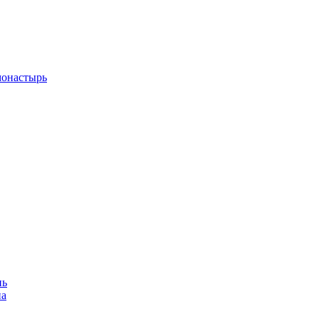
монастырь
нь
на