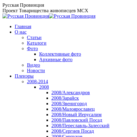
Перейти
Русская Провинция
к
Проект Товарищества живописцев МСХ
содержанию
Главная
О нас
Статьи
Каталоги
Фото
Коллективные фото
Архивные фото
Видео
Новости
Пленэры
2008-2014
2008
2008/Александров
2008/Зарайск
2008/Звенигород
2008/Малоярославец
2008/Новый Иерусалим
2008/Павловский Посад
2008/Переславль-Залесский
2008/Сергиев Посад
2008/Серпухов