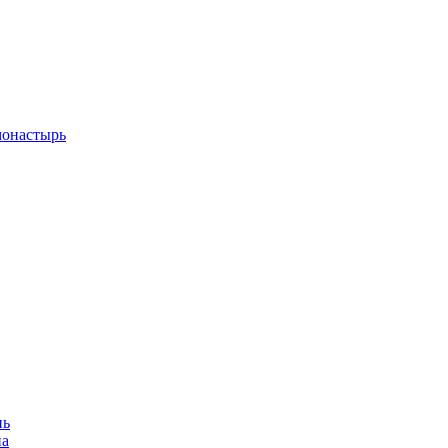
монастырь
нь
на