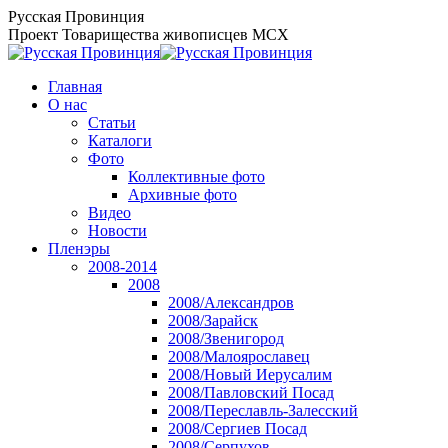
Перейти
Русская Провинция
к
Проект Товарищества живописцев МСХ
содержанию
Главная
О нас
Статьи
Каталоги
Фото
Коллективные фото
Архивные фото
Видео
Новости
Пленэры
2008-2014
2008
2008/Александров
2008/Зарайск
2008/Звенигород
2008/Малоярославец
2008/Новый Иерусалим
2008/Павловский Посад
2008/Переславль-Залесский
2008/Сергиев Посад
2008/Серпухов