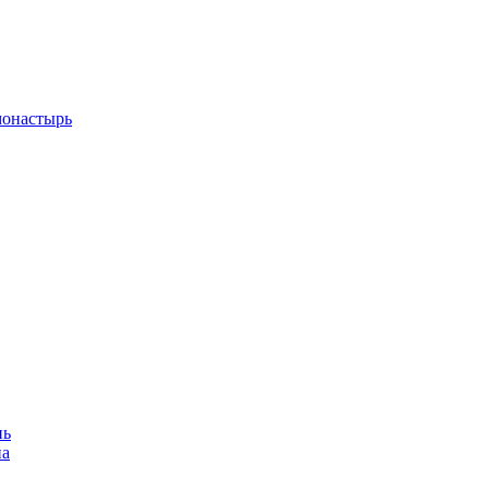
монастырь
нь
на