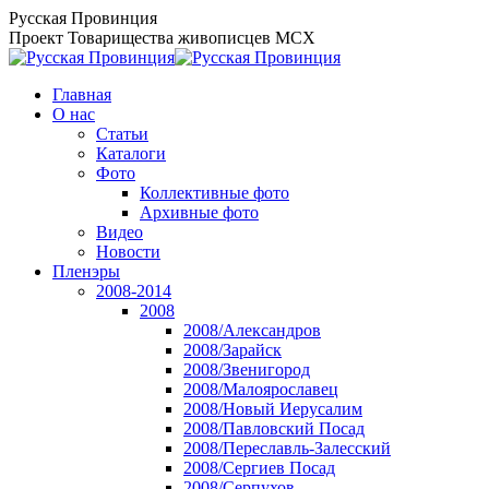
Перейти
Русская Провинция
к
Проект Товарищества живописцев МСХ
содержанию
Главная
О нас
Статьи
Каталоги
Фото
Коллективные фото
Архивные фото
Видео
Новости
Пленэры
2008-2014
2008
2008/Александров
2008/Зарайск
2008/Звенигород
2008/Малоярославец
2008/Новый Иерусалим
2008/Павловский Посад
2008/Переславль-Залесский
2008/Сергиев Посад
2008/Серпухов