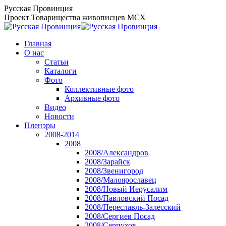
Перейти
Русская Провинция
к
Проект Товарищества живописцев МСХ
содержанию
Главная
О нас
Статьи
Каталоги
Фото
Коллективные фото
Архивные фото
Видео
Новости
Пленэры
2008-2014
2008
2008/Александров
2008/Зарайск
2008/Звенигород
2008/Малоярославец
2008/Новый Иерусалим
2008/Павловский Посад
2008/Переславль-Залесский
2008/Сергиев Посад
2008/Серпухов