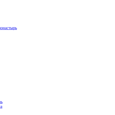
монастырь
нь
на