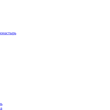
монастырь
нь
на