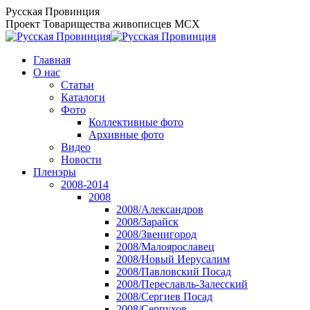
Перейти
Русская Провинция
к
Проект Товарищества живописцев МСХ
содержанию
Главная
О нас
Статьи
Каталоги
Фото
Коллективные фото
Архивные фото
Видео
Новости
Пленэры
2008-2014
2008
2008/Александров
2008/Зарайск
2008/Звенигород
2008/Малоярославец
2008/Новый Иерусалим
2008/Павловский Посад
2008/Переславль-Залесский
2008/Сергиев Посад
2008/Серпухов