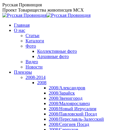
Перейти
Русская Провинция
к
Проект Товарищества живописцев МСХ
содержанию
Главная
О нас
Статьи
Каталоги
Фото
Коллективные фото
Архивные фото
Видео
Новости
Пленэры
2008-2014
2008
2008/Александров
2008/Зарайск
2008/Звенигород
2008/Малоярославец
2008/Новый Иерусалим
2008/Павловский Посад
2008/Переславль-Залесский
2008/Сергиев Посад
2008/Серпухов