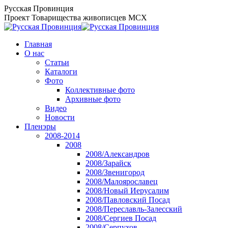
Перейти
Русская Провинция
к
Проект Товарищества живописцев МСХ
содержанию
Главная
О нас
Статьи
Каталоги
Фото
Коллективные фото
Архивные фото
Видео
Новости
Пленэры
2008-2014
2008
2008/Александров
2008/Зарайск
2008/Звенигород
2008/Малоярославец
2008/Новый Иерусалим
2008/Павловский Посад
2008/Переславль-Залесский
2008/Сергиев Посад
2008/Серпухов