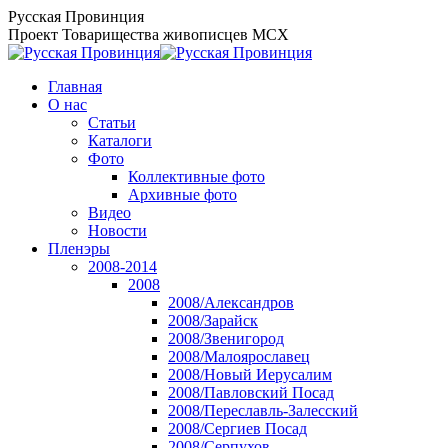
Перейти
Русская Провинция
к
Проект Товарищества живописцев МСХ
содержанию
Главная
О нас
Статьи
Каталоги
Фото
Коллективные фото
Архивные фото
Видео
Новости
Пленэры
2008-2014
2008
2008/Александров
2008/Зарайск
2008/Звенигород
2008/Малоярославец
2008/Новый Иерусалим
2008/Павловский Посад
2008/Переславль-Залесский
2008/Сергиев Посад
2008/Серпухов