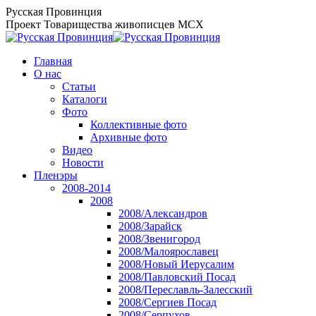
Перейти
Русская Провинция
к
Проект Товарищества живописцев МСХ
содержанию
Главная
О нас
Статьи
Каталоги
Фото
Коллективные фото
Архивные фото
Видео
Новости
Пленэры
2008-2014
2008
2008/Александров
2008/Зарайск
2008/Звенигород
2008/Малоярославец
2008/Новый Иерусалим
2008/Павловский Посад
2008/Переславль-Залесский
2008/Сергиев Посад
2008/Серпухов