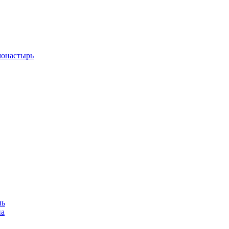
монастырь
нь
на