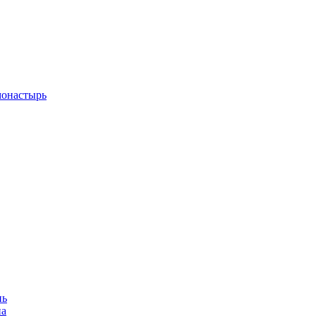
монастырь
нь
на