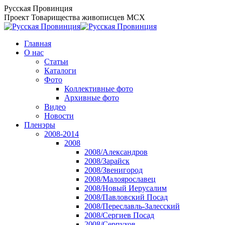
Перейти
Русская Провинция
к
Проект Товарищества живописцев МСХ
содержанию
Главная
О нас
Статьи
Каталоги
Фото
Коллективные фото
Архивные фото
Видео
Новости
Пленэры
2008-2014
2008
2008/Александров
2008/Зарайск
2008/Звенигород
2008/Малоярославец
2008/Новый Иерусалим
2008/Павловский Посад
2008/Переславль-Залесский
2008/Сергиев Посад
2008/Серпухов