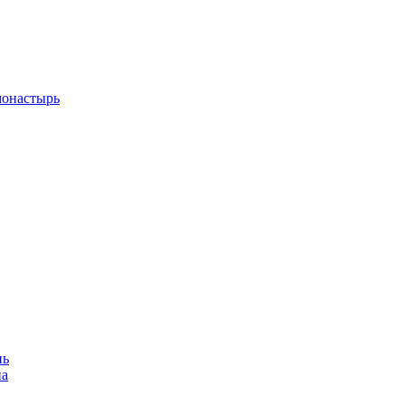
монастырь
нь
на