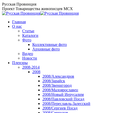
Перейти
Русская Провинция
к
Проект Товарищества живописцев МСХ
содержанию
Главная
О нас
Статьи
Каталоги
Фото
Коллективные фото
Архивные фото
Видео
Новости
Пленэры
2008-2014
2008
2008/Александров
2008/Зарайск
2008/Звенигород
2008/Малоярославец
2008/Новый Иерусалим
2008/Павловский Посад
2008/Переславль-Залесский
2008/Сергиев Посад
2008/Серпухов