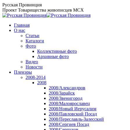
Перейти
Русская Провинция
к
Проект Товарищества живописцев МСХ
содержанию
Главная
О нас
Статьи
Каталоги
Фото
Коллективные фото
Архивные фото
Видео
Новости
Пленэры
2008-2014
2008
2008/Александров
2008/Зарайск
2008/Звенигород
2008/Малоярославец
2008/Новый Иерусалим
2008/Павловский Посад
2008/Переславль-Залесский
2008/Сергиев Посад
2008/Серпухов