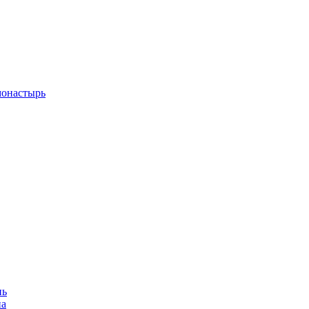
монастырь
нь
на