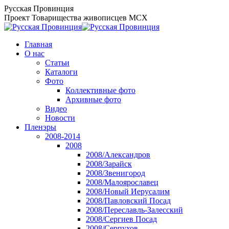
Перейти
Русская Провинция
к
Проект Товарищества живописцев МСХ
содержанию
Главная
О нас
Статьи
Каталоги
Фото
Коллективные фото
Архивные фото
Видео
Новости
Пленэры
2008-2014
2008
2008/Александров
2008/Зарайск
2008/Звенигород
2008/Малоярославец
2008/Новый Иерусалим
2008/Павловский Посад
2008/Переславль-Залесский
2008/Сергиев Посад
2008/Серпухов