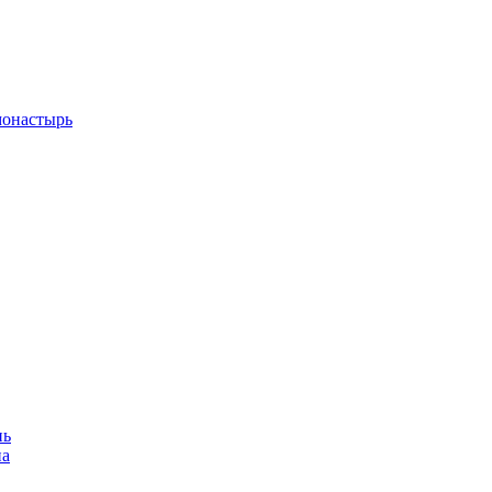
монастырь
нь
на