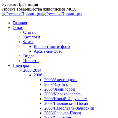
Перейти
Русская Провинция
к
Проект Товарищества живописцев МСХ
содержанию
Главная
О нас
Статьи
Каталоги
Фото
Коллективные фото
Архивные фото
Видео
Новости
Пленэры
2008-2014
2008
2008/Александров
2008/Зарайск
2008/Звенигород
2008/Малоярославец
2008/Новый Иерусалим
2008/Павловский Посад
2008/Переславль-Залесский
2008/Сергиев Посад
2008/Серпухов