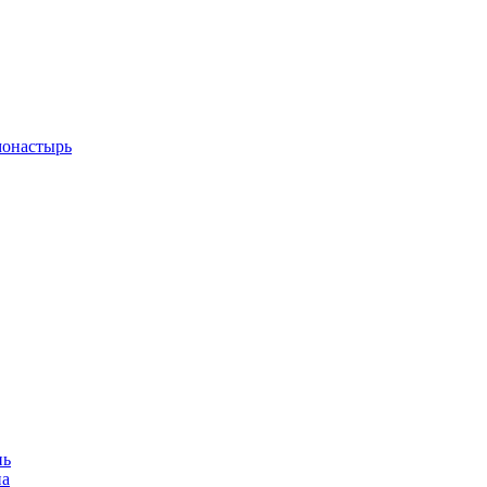
монастырь
нь
на