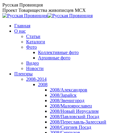
Перейти
Русская Провинция
к
Проект Товарищества живописцев МСХ
содержанию
Главная
О нас
Статьи
Каталоги
Фото
Коллективные фото
Архивные фото
Видео
Новости
Пленэры
2008-2014
2008
2008/Александров
2008/Зарайск
2008/Звенигород
2008/Малоярославец
2008/Новый Иерусалим
2008/Павловский Посад
2008/Переславль-Залесский
2008/Сергиев Посад
2008/Серпухов