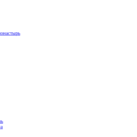
монастырь
нь
на