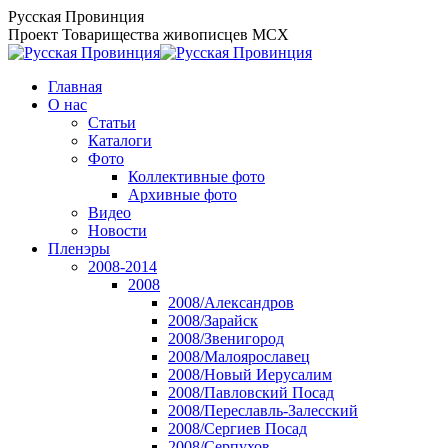
Перейти
Русская Провинция
к
Проект Товарищества живописцев МСХ
содержанию
Главная
О нас
Статьи
Каталоги
Фото
Коллективные фото
Архивные фото
Видео
Новости
Пленэры
2008-2014
2008
2008/Александров
2008/Зарайск
2008/Звенигород
2008/Малоярославец
2008/Новый Иерусалим
2008/Павловский Посад
2008/Переславль-Залесский
2008/Сергиев Посад
2008/Серпухов