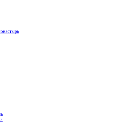
монастырь
нь
на