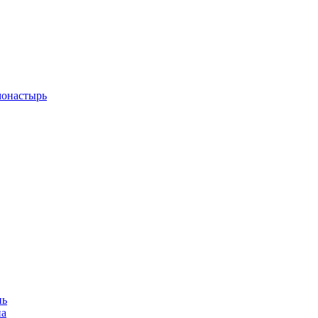
монастырь
нь
на