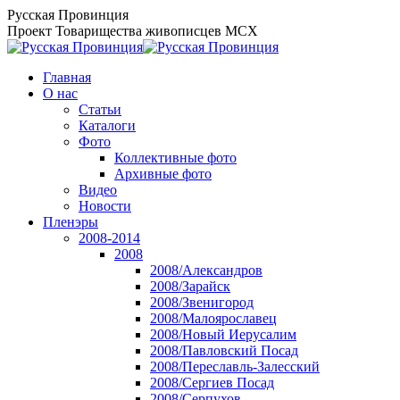
Перейти
Русская Провинция
к
Проект Товарищества живописцев МСХ
содержанию
Главная
О нас
Статьи
Каталоги
Фото
Коллективные фото
Архивные фото
Видео
Новости
Пленэры
2008-2014
2008
2008/Александров
2008/Зарайск
2008/Звенигород
2008/Малоярославец
2008/Новый Иерусалим
2008/Павловский Посад
2008/Переславль-Залесский
2008/Сергиев Посад
2008/Серпухов