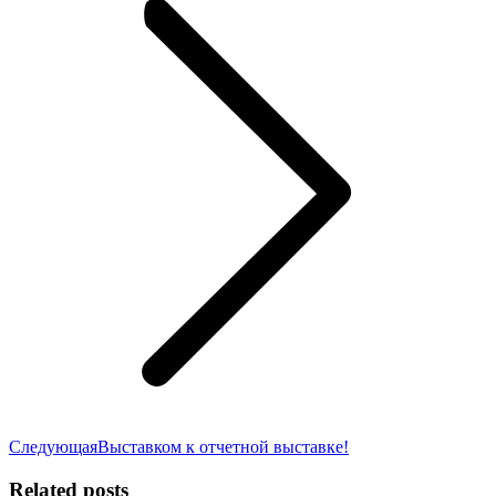
Следующая
Следующая
Выставком к отчетной выставке!
запись:
Related posts