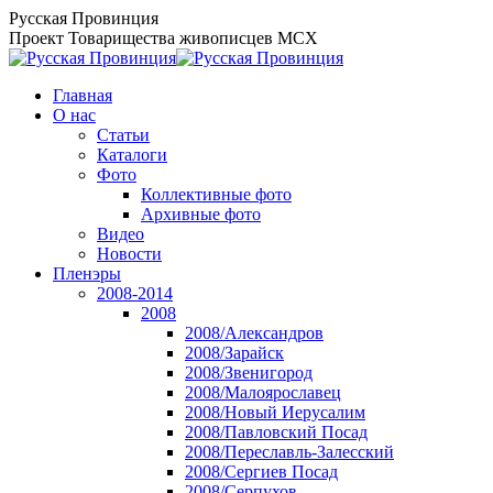
Перейти
Русская Провинция
к
Проект Товарищества живописцев МСХ
содержанию
Главная
О нас
Статьи
Каталоги
Фото
Коллективные фото
Архивные фото
Видео
Новости
Пленэры
2008-2014
2008
2008/Александров
2008/Зарайск
2008/Звенигород
2008/Малоярославец
2008/Новый Иерусалим
2008/Павловский Посад
2008/Переславль-Залесский
2008/Сергиев Посад
2008/Серпухов