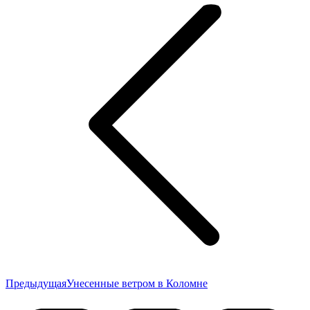
по
записям
Предыдущая
Предыдущая
Унесенные ветром в Коломне
запись: