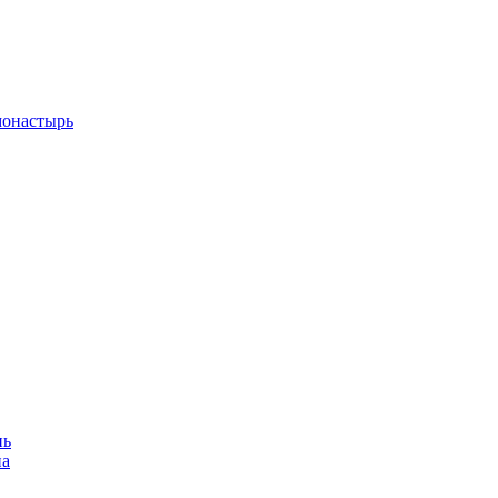
монастырь
нь
на