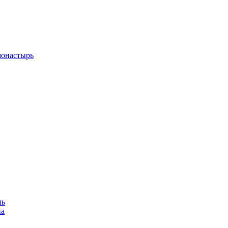
монастырь
нь
на