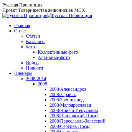
Перейти
Русская Провинция
к
Проект Товарищества живописцев МСХ
содержанию
Главная
О нас
Статьи
Каталоги
Фото
Коллективные фото
Архивные фото
Видео
Новости
Пленэры
2008-2014
2008
2008/Александров
2008/Зарайск
2008/Звенигород
2008/Малоярославец
2008/Новый Иерусалим
2008/Павловский Посад
2008/Переславль-Залесский
2008/Сергиев Посад
2008/Серпухов