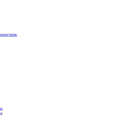
монастырь
нь
на