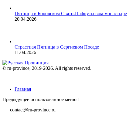
Пятница в Боровском Свято-Пафнутьевом монастыре
20.04.2026
Страстная Пятница в Сергиевом Посаде
11.04.2026
© ru-province, 2019-
2026. All rights reserved.
Главная
Предыдущее использованное меню 1
contact@ru-province.ru
В