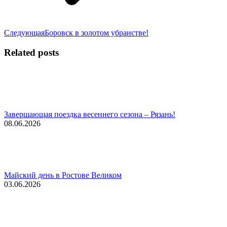
Следующая
Следующая
Боровск в золотом убранстве!
запись:
Related posts
Завершающая поездка весеннего сезона – Рязань!
08.06.2026
Майский день в Ростове Великом
03.06.2026