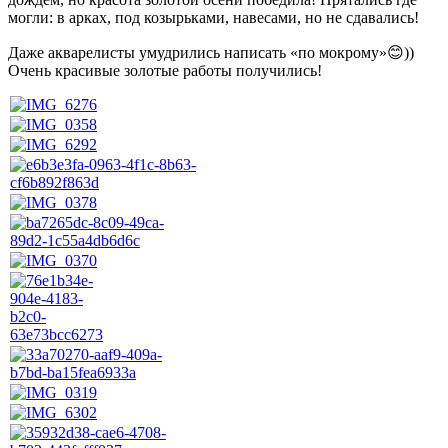
могли: в арках, под козырьками, навесами, но не сдавались!
Даже акварелисты умудрились написать «по мокрому»😊))
Очень красивые золотые работы получились!