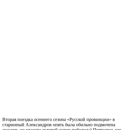
Вторая поездка осеннего сезона «Русской провинции» в
старинный Александров опять была обильно подмочена
дождем, но красота золотой осени победила! Прятались где