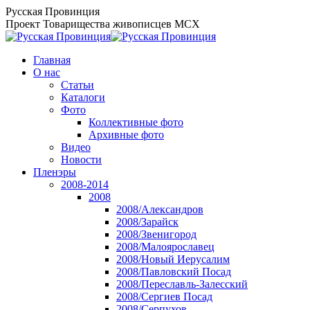
Перейти
Русская Провинция
к
Проект Товарищества живописцев МСХ
содержанию
Главная
О нас
Статьи
Каталоги
Фото
Коллективные фото
Архивные фото
Видео
Новости
Пленэры
2008-2014
2008
2008/Александров
2008/Зарайск
2008/Звенигород
2008/Малоярославец
2008/Новый Иерусалим
2008/Павловский Посад
2008/Переславль-Залесский
2008/Сергиев Посад
2008/Серпухов