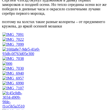
Сергиев -Посад окунул художников в дымку первых
заморозков и поздней осени. Но тепло середины осени все же
победило в дневные часы и окрасило солнечными лучами
серебро первого морозца,
поэтому на холстах такие разные колориты – от предзимнего
кружева, до яркой осенней мозаики