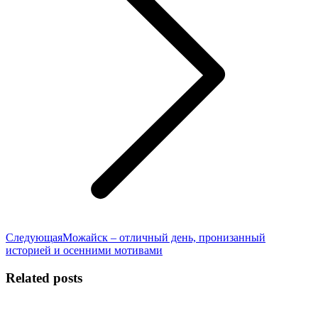
Следующая
Следующая
Можайск – отличный день, пронизанный
запись:
историей и осенними мотивами
Related posts