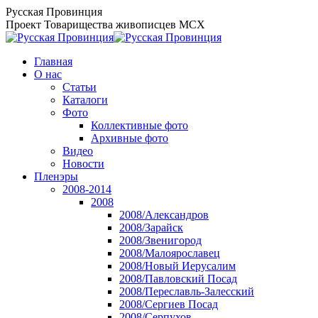
Перейти
Русская Провинция
к
Проект Товарищества живописцев МСХ
содержанию
Главная
О нас
Статьи
Каталоги
Фото
Коллективные фото
Архивные фото
Видео
Новости
Пленэры
2008-2014
2008
2008/Александров
2008/Зарайск
2008/Звенигород
2008/Малоярославец
2008/Новый Иерусалим
2008/Павловский Посад
2008/Переславль-Залесский
2008/Сергиев Посад
2008/Серпухов