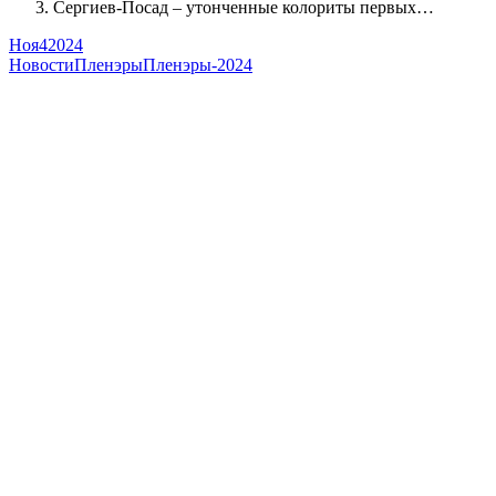
Сергиев-Посад – утонченные колориты первых…
Ноя
4
2024
Новости
Пленэры
Пленэры-2024