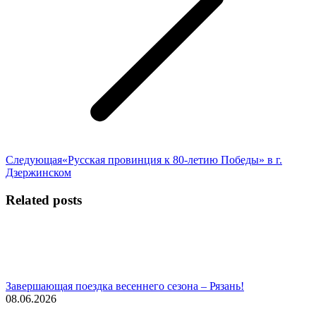
Следующая
Следующая
«Русская провинция к 80-летию Победы» в г.
запись:
Дзержинском
Related posts
Завершающая поездка весеннего сезона – Рязань!
08.06.2026