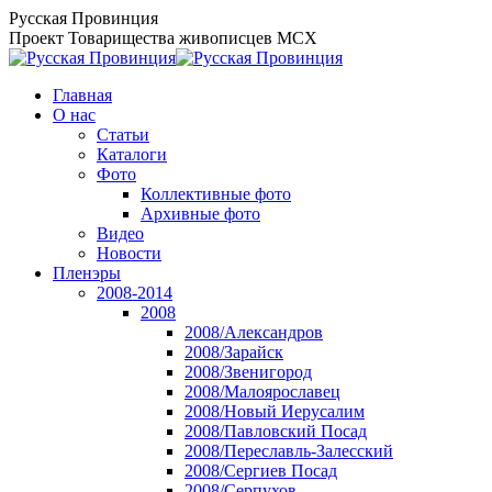
Перейти
Русская Провинция
к
Проект Товарищества живописцев МСХ
содержанию
Главная
О нас
Статьи
Каталоги
Фото
Коллективные фото
Архивные фото
Видео
Новости
Пленэры
2008-2014
2008
2008/Александров
2008/Зарайск
2008/Звенигород
2008/Малоярославец
2008/Новый Иерусалим
2008/Павловский Посад
2008/Переславль-Залесский
2008/Сергиев Посад
2008/Серпухов