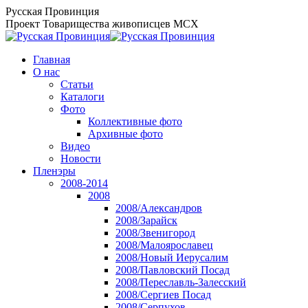
Перейти
Русская Провинция
к
Проект Товарищества живописцев МСХ
содержанию
Главная
О нас
Статьи
Каталоги
Фото
Коллективные фото
Архивные фото
Видео
Новости
Пленэры
2008-2014
2008
2008/Александров
2008/Зарайск
2008/Звенигород
2008/Малоярославец
2008/Новый Иерусалим
2008/Павловский Посад
2008/Переславль-Залесский
2008/Сергиев Посад
2008/Серпухов