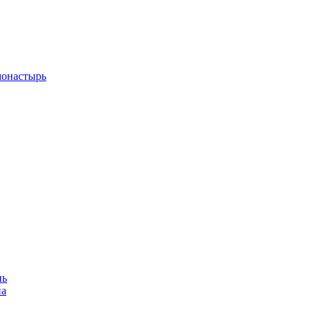
монастырь
нь
на