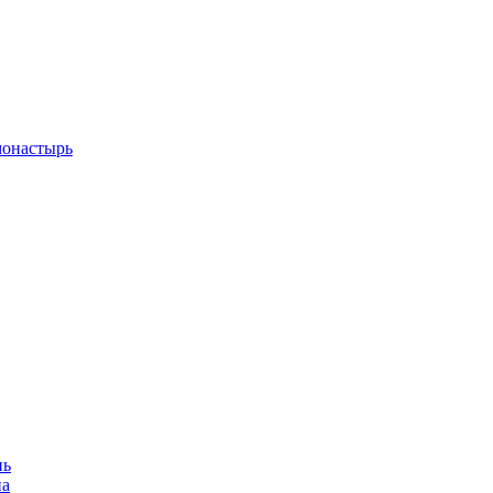
монастырь
нь
на