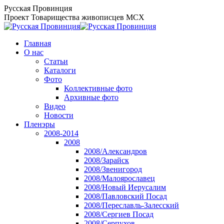
Перейти
Русская Провинция
к
Проект Товарищества живописцев МСХ
содержанию
Главная
О нас
Статьи
Каталоги
Фото
Коллективные фото
Архивные фото
Видео
Новости
Пленэры
2008-2014
2008
2008/Александров
2008/Зарайск
2008/Звенигород
2008/Малоярославец
2008/Новый Иерусалим
2008/Павловский Посад
2008/Переславль-Залесский
2008/Сергиев Посад
2008/Серпухов