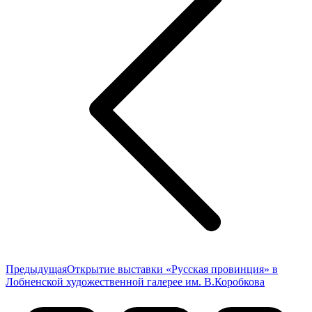
записям
Предыдущая
Предыдущая
Открытие выставки «Русская провинция» в
запись:
Лобненской художественной галерее им. В.Коробкова