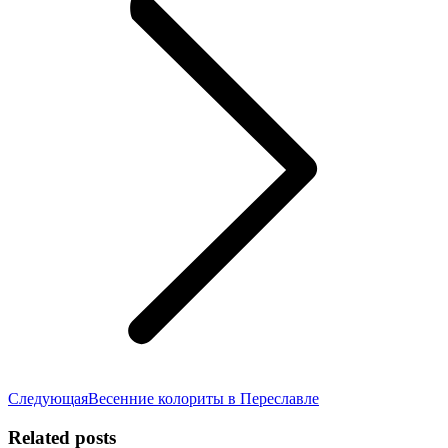
Следующая
Следующая
Весенние колориты в Переславле
запись:
Related posts