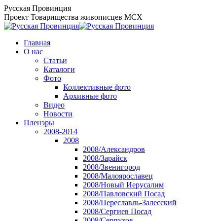
Перейти
Русская Провинция
к
Проект Товарищества живописцев МСХ
содержанию
Главная
О нас
Статьи
Каталоги
Фото
Коллективные фото
Архивные фото
Видео
Новости
Пленэры
2008-2014
2008
2008/Александров
2008/Зарайск
2008/Звенигород
2008/Малоярославец
2008/Новый Иерусалим
2008/Павловский Посад
2008/Переславль-Залесский
2008/Сергиев Посад
2008/Серпухов